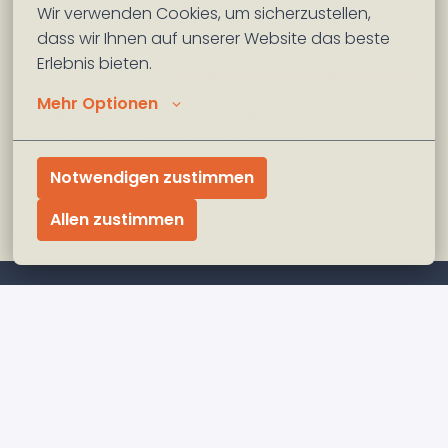
Wir verwenden Cookies, um sicherzustellen, 
Die Online-Streitbeilegungsplattform der EU-
dass wir Ihnen auf unserer Website das beste 
Kommission gem. EU Verordnung (EU) Nr. 524/2013 
Erlebnis bieten.
ist erreichbar unter 
ec.europa.eu/consumers/odr/
Mehr Optionen
Wir sind zur Teilnahme an einem 
Streitbeilegungsverfahren vor einer 
Verbraucherschlichtungsstelle weder bereit noch 
Notwendigen zustimmen
Allen zustimmen
dekarbo° GmbH
Giesenheide 7

40724 Hilden 

info@dekarbo.earth
www.dekarbo.earth