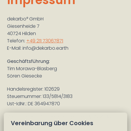
dekarbo° GmbH

Giesenheide 7

40724 Hilden

Telefon: 
+49 211 73067871
E-Mail: info@dekarbo.earth
Geschäftsführung:
Tim Morawa-Blasberg

Sören Giesecke
Handelsregister: 102629

Steuernummer: 133/5814/3183

Ust-IdNr.: DE 364947870
Verbraucherinformationen gemäß § 36 VSBG 
Vereinbarung über Cookies
(Verbraucherstreitbeilegungsgesetz)